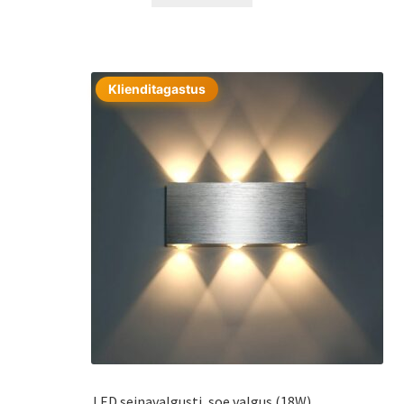
Klienditagastus
LED seinavalgusti, soe valgus (18W)