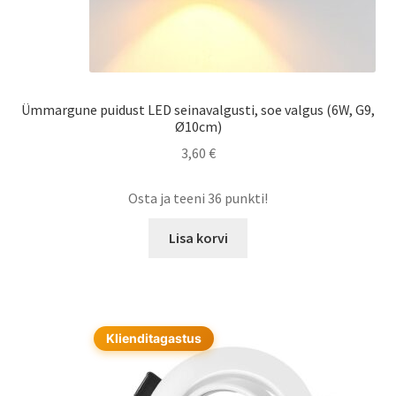
Ümmargune puidust LED seinavalgusti, soe valgus (6W, G9,
Ø10cm)
3,60
€
Osta ja teeni 36 punkti!
Lisa korvi
Klienditagastus