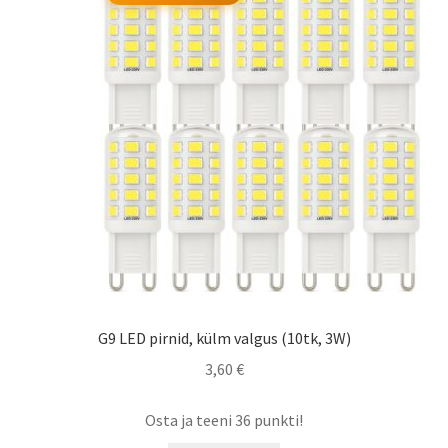
G9 LED pirnid, külm valgus (10tk, 3W)
3,60
€
Osta ja teeni 36 punkti!