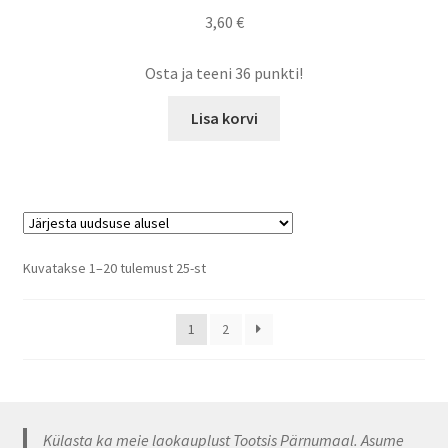
3,60
€
Osta ja teeni 36 punkti!
Lisa korvi
Sorditud
Kuvatakse 1–20 tulemust 25-st
uusimate
järgi
1
2
Külasta ka meie laokauplust Tootsis Pärnumaal. Asume