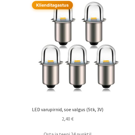
Klienditagastus
LED varupirnid, soe valgus (5tk, 3V)
2,40
€
Osta ja teeni 24 punkti!