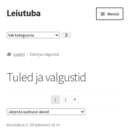
Leiutuba
Liigu
Liigu
Menüü
navigeerimisele
sisu
juurde
Kaup
Vali
kategooria
Püsikliendiprogramm
Esileht
Tuled ja valgustid
Miks ja kuidas
Tuled ja valgustid
KKK
Kontakt
1
2
Tingimused
Minu konto
Sorditud
Kuvatakse 1–20 tulemust 25-st