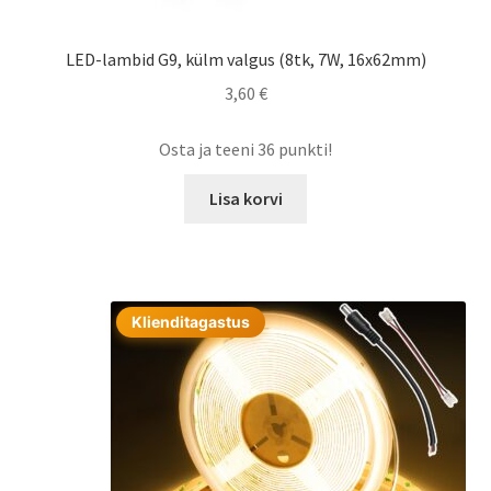
LED-lambid G9, külm valgus (8tk, 7W, 16x62mm)
3,60
€
Osta ja teeni 36 punkti!
Lisa korvi
Klienditagastus