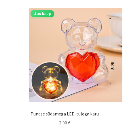
uusimate
järgi
Uus kaup
Punase südamega LED-tulega karu
2,00
€