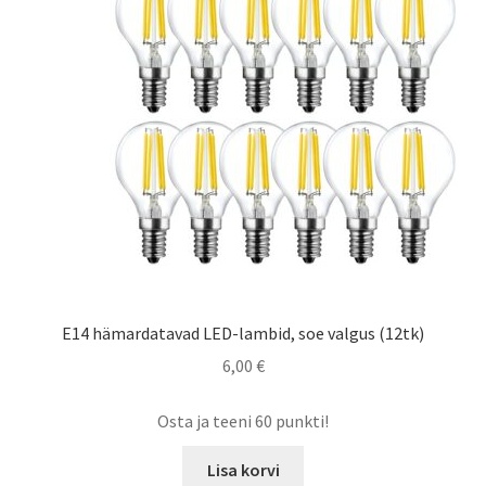
E14 hämardatavad LED-lambid, soe valgus (12tk)
6,00
€
Osta ja teeni 60 punkti!
Lisa korvi