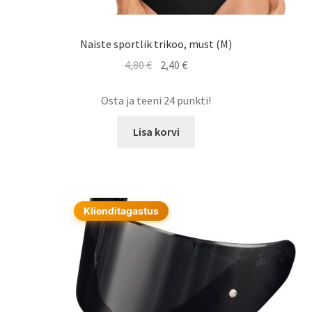
Naiste sportlik trikoo, must (M)
Algne
Praegune
4,80
€
2,40
€
hind
hind
oli:
on:
Osta ja teeni 24 punkti!
4,80 €.
2,40 €.
Lisa korvi
Klienditagastus