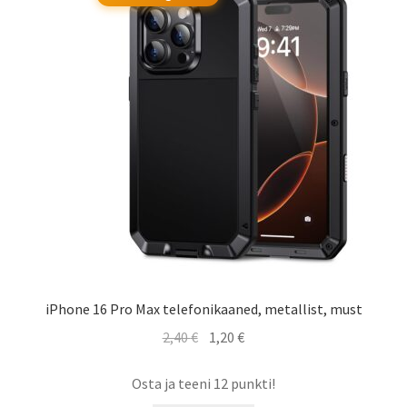
iPhone 16 Pro Max telefonikaaned, metallist, must
Algne
Praegune
2,40
€
1,20
€
hind
hind
oli:
on:
Osta ja teeni 12 punkti!
2,40 €.
1,20 €.