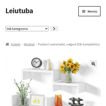
Leiutuba
Liigu
Liigu
Menüü
navigeerimisele
sisu
juurde
Kaup
Vali
kategooria
Püsikliendiprogramm
Esileht
Mööbel
Puidust seinariiulid, valged (5tk komplektis)
Miks ja kuidas
KKK
Kontakt
Tingimused
Minu konto