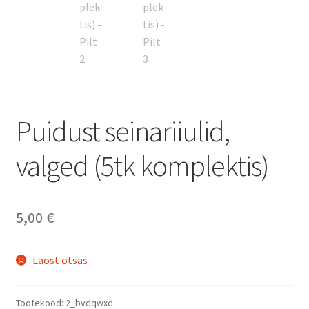
Puidust seinariiulid,
valged (5tk komplektis)
5,00
€
Laost otsas
Tootekood:
2_bvdqwxd