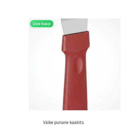
Uus kaup
Väike punane kaabits