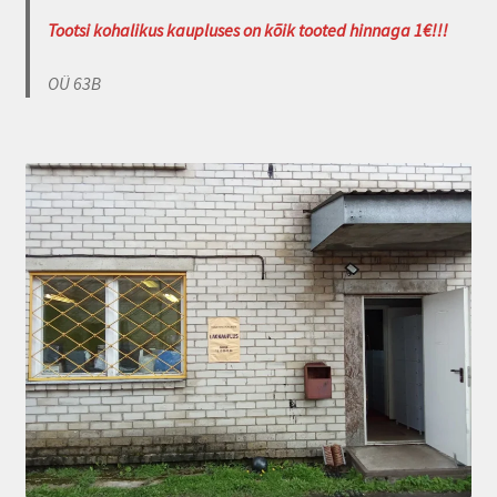
Tootsi kohalikus kaupluses on kõik tooted hinnaga 1€!!!
OÜ 63B