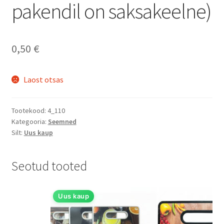
pakendil on saksakeelne)
0,50
€
Laost otsas
Tootekood:
4_110
Kategooria:
Seemned
Silt:
Uus kaup
Seotud tooted
Uus kaup