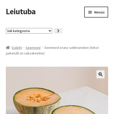
Leiutuba
Liigu
Liigu
Menüü
navigeerimisele
sisu
juurde
Kaup
Vali
kategooria
Püsikliendiprogramm
Esileht
Seemned
Seemned oranz suhkrumelon (tekst
Miks ja kuidas
pakendil on saksakeelne)
KKK
Kontakt
Tingimused
Minu konto